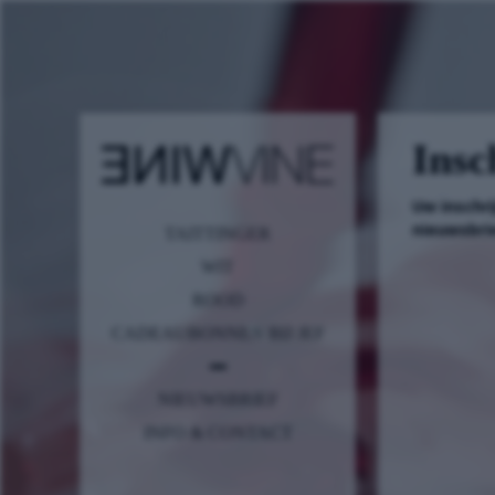
Insc
Uw inschr
nieuwsbrie
TAITTINGER
WIT
ROOD
CADEAUBONNEN BIJ JEF
NIEUWSBRIEF
INFO & CONTACT