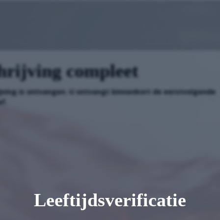
hrijving compleet
ijving is ontvangen. U ontvangt binnenkort de eerstvolgende
f.
Leeftijdsverificatie