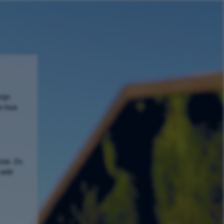
ijn
en hoe
sie. Zo
veld