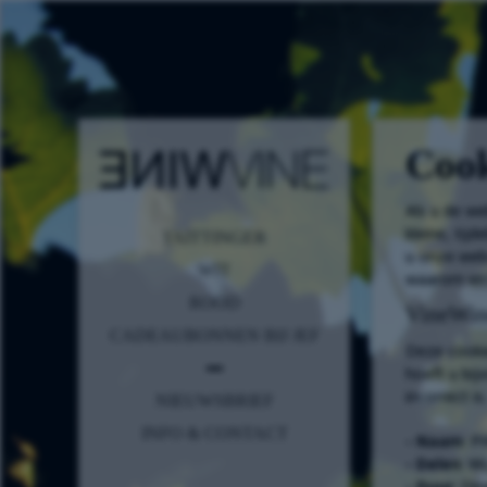
Cook
Als u de we
kleine, tij
TAITTINGER
u onze webs
WIT
waarom en 
ROOD
VineWine
CADEAUBONNEN BIJ JEF
Deze cooki
hoeft u bij
incorrect is
NIEUWSBRIEF
INFO & CONTACT
- Naam
: 
- Delen
: W
- Duur
: Di