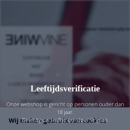
Template: newsitem.php be
TAITTINGER
WIT
ROOD
CADEAUBONNEN BIJ JEF
Leeftijdsverificatie
NIEUWSBRIEF
Onze webshop is gericht op personen ouder dan
INFO & CONTACT
18 jaar.
Wij maken gebruik van cookies
Bevestig uw leeftijd om door te gaan.