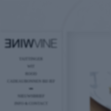
TAITTINGER
WIT
ROOD
CADEAUBONNEN BIJ JEF
NIEUWSBRIEF
INFO & CONTACT