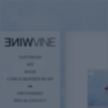
TAITTINGER
WIT
ROOD
CADEAUBONNEN BIJ JEF
NIEUWSBRIEF
INFO & CONTACT