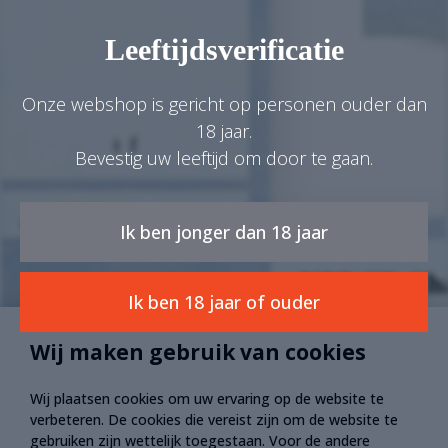
Leeftijdsverificatie
Onze webshop is gericht op personen ouder dan
18 jaar.
Bevestig uw leeftijd om door te gaan.
€ 0,00
0
Ik ben jonger dan 18 jaar
KYWIE Cha
Ik ben 18 jaar of ouder
KYWIE® is EEN WIJNK
Wij maken gebruik van cookies
wol
Deze nauwsluitende ‘h
Wij plaatsen cookies om uw ervaring op de website te
schapenvacht houdt e
verbeteren. De cookies die vereist zijn om de website te
tegelijkertijd. Witte 
gebruiken zijn wettelijk toegestaan. Voor de andere
wollige lichtgewicht k